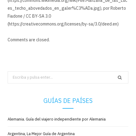
(https://commons.wikimedia.org/wiki/File:Manzana_de_las_Luc
es_techo_abovedados_en_galer%C3%ADa.jpg), por Roberto
Fiadone / CC BY-SA 3.0
(https://creativecommons.org/licenses/by-sa/3.0/deed.en)
Comments are closed.
Search
for:
GUÍAS DE PAÍSES
Alemania. Guía del viajero independiente por Alemania
Argentina, La Mejor Guía de Argentina