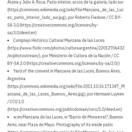
Alsina y Julio A. Roca. Patio interior, arcos de la galería, lado sur
(https://commons.wikimedia.org/wiki/File:Manzana_de_las_Luc
es_patio_interior_lado_sur.jpg), por Roberto Fiadone / CC BY-
SA 3.0 (https://creativecommons.org/licenses/by-
sa/3.0/deed.en)
Complejo Histórico Cultural Manzana de las Luces
(https://www.flickr.com/photos/culturaargentina/22012706432
/in/photostream/), por Ministerio de Cultura de la Nación / CC
BY-SA 2.0 (https://creativecommons.org/licenses/by-sa/2.0/)
Yard of the convent in Manzana de las Luces, Buenos Aires,
Argentina
(https://commons.wikimedia.org/wiki/File:2011.10.16.171347_M
anzana_de_las_Luces_Buenos_Aires.jpg), por Hermann Luyken
/ CC0 1.0
(https://creativecommons.org/publicdomain/zero/1.0/deed.en)
w:en:Manzana de las Luces, in "Barrio de Monserrat", Buenos
Aires, near Plaza de Mayo. Photography of its inside patio