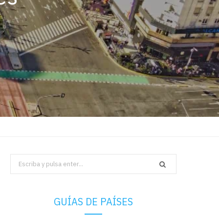
Search
for:
GUÍAS DE PAÍSES