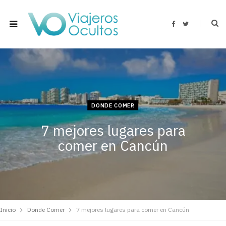
F
T
a
w
c
i
e
t
b
t
o
e
o
r
k
DONDE COMER
7 mejores lugares para
comer en Cancún
Inicio
Donde Comer
7 mejores lugares para comer en Cancún