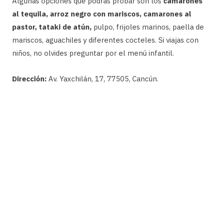
Algunas opciones que podrás probar son los
camarones
al tequila, arroz negro con mariscos, camarones al
pastor, tataki de atún,
pulpo, frijoles marinos, paella de
mariscos, aguachiles y diferentes cocteles. Si viajas con
niños, no olvides preguntar por el menú infantil.
Dirección:
Av. Yaxchilán, 17, 77505, Cancún.