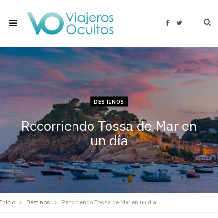
F
T
a
w
c
i
e
t
b
t
o
e
o
r
k
DESTINOS
Recorriendo Tossa de Mar en
un día
Inicio
Destinos
Recorriendo Tossa de Mar en un día