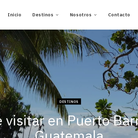
Inicio
Destinos
Nosotros
Contacto
DESTINOS
 visitar en Puerto Barr
Guatemala