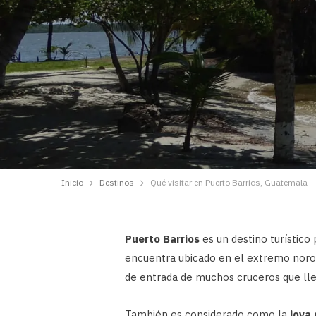
Inicio
Destinos
Qué visitar en Puerto Barrios, Guatemala
Puerto Barrios
es un destino turístic
encuentra ubicado en el extremo noroe
de entrada de muchos cruceros que lle
También es considerado como la
joya