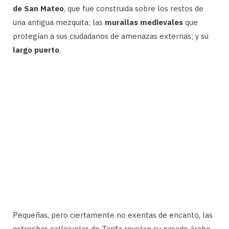
de San Mateo
, que fue construida sobre los restos de
una antigua mezquita; las
murallas medievales
que
protegían a sus ciudadanos de amenazas externas; y su
largo puerto
.
Pequeñas, pero ciertamente no exentas de encanto, las
estrechas callejuelas de Tarifa revelan su pasado árabe.