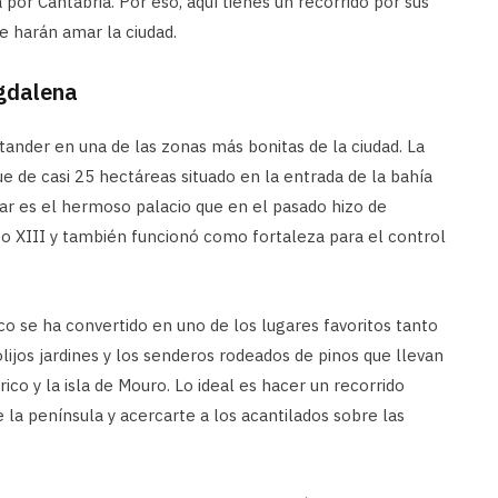
 por Cantabria. Por eso, aquí tienes un recorrido por sus
e harán amar la ciudad.
agdalena
ander en una de las zonas más bonitas de la ciudad. La
 de casi 25 hectáreas situado en la entrada de la bahía
ar es el hermoso palacio que en el pasado hizo de
so XIII y también funcionó como fortaleza para el control
o se ha convertido en uno de los lugares favoritos tanto
rolijos jardines y los senderos rodeados de pinos que llevan
ico y la isla de Mouro. Lo ideal es hacer un recorrido
e la península y acercarte a los acantilados sobre las