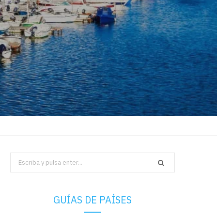
Search
for:
GUÍAS DE PAÍSES