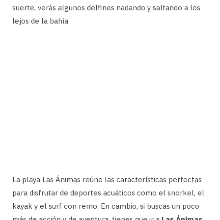
suerte, verás algunos delfines nadando y saltando a los
lejos de la bahía.
La playa Las Ánimas reúne las características perfectas
para disfrutar de deportes acuáticos como el snorkel, el
kayak y el surf con remo. En cambio, si buscas un poco
más de acción y de aventura, tienes que ir a
Las Ánimas