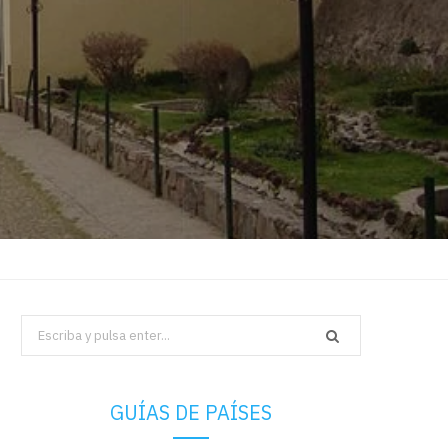
Search
for:
GUÍAS DE PAÍSES