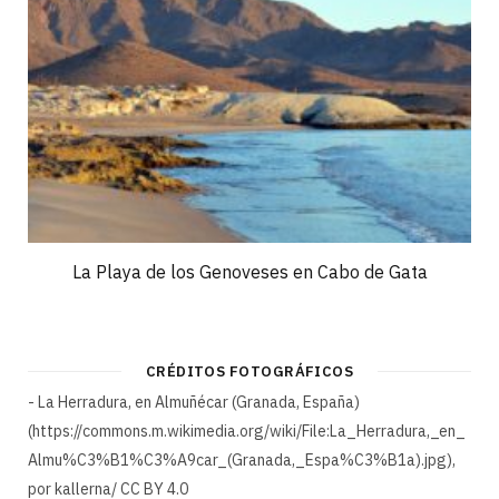
La Playa de los Genoveses en Cabo de Gata
CRÉDITOS FOTOGRÁFICOS
- La Herradura, en Almuñécar (Granada, España)
(https://commons.m.wikimedia.org/wiki/File:La_Herradura,_en_
Almu%C3%B1%C3%A9car_(Granada,_Espa%C3%B1a).jpg),
por kallerna/ CC BY 4.0