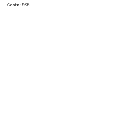
Costo:
€€€.