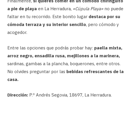
Finalmente,
si quieres comer en un cómodo chiringuito
a pie de playa
en La Herradura,
«Cúpula Playa»
no puede
faltar en tu recorrido. Este bonito lugar
destaca por su
cómoda terraza y su interior sencillo
, pero cómodo y
acogedor.
Entre las opciones que podrás probar hay:
paella mixta,
arroz negro, ensadilla rusa, mejillones a la marinera,
sardinas, gambas a la plancha, boquerones, entre otros.
No olvides preguntar por las
bebidas refrescantes de la
casa.
Dirección:
P.º Andrés Segovia, 18697, La Herradura.