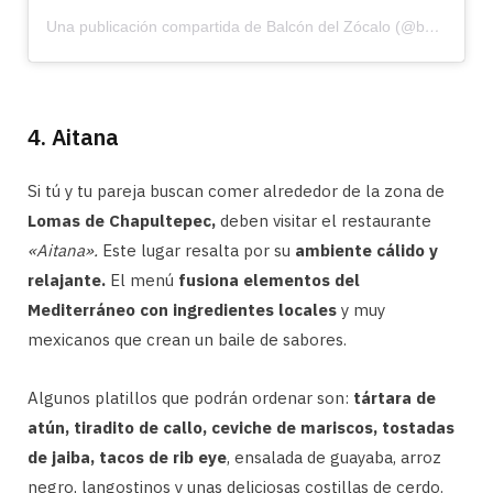
Una publicación compartida de Balcón del Zócalo (@balcondelzocalo)
4. Aitana
Si tú y tu pareja buscan comer alrededor de la zona de
Lomas de Chapultepec,
deben visitar el restaurante
«Aitana».
Este lugar resalta por su
ambiente cálido y
relajante.
El menú
fusiona elementos del
Mediterráneo con ingredientes locales
y muy
mexicanos que crean un baile de sabores.
Algunos platillos que podrán ordenar son:
tártara de
atún, tiradito de callo, ceviche de mariscos, tostadas
de jaiba, tacos de rib eye
, ensalada de guayaba, arroz
negro, langostinos y unas deliciosas costillas de cerdo.