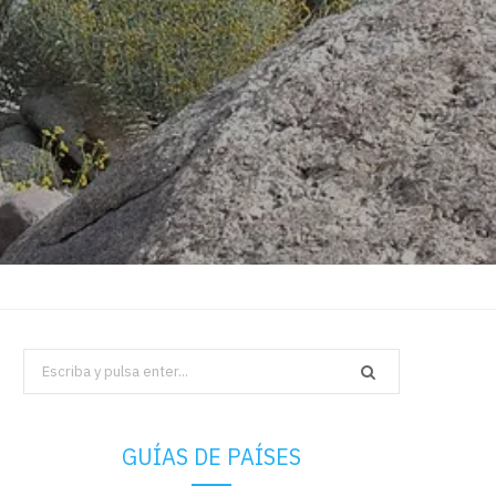
Search
for:
GUÍAS DE PAÍSES