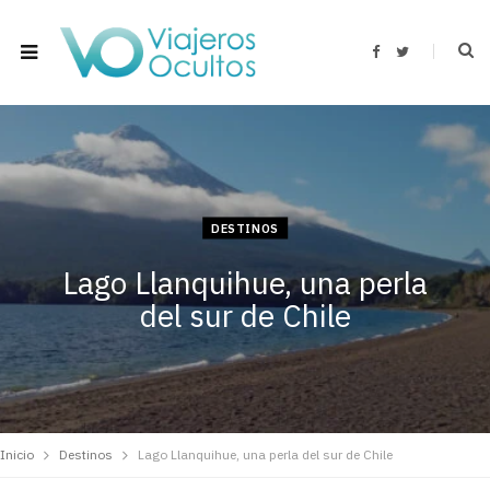
F
T
a
w
c
i
e
t
b
t
o
e
o
r
k
DESTINOS
Lago Llanquihue, una perla
del sur de Chile
Inicio
Destinos
Lago Llanquihue, una perla del sur de Chile