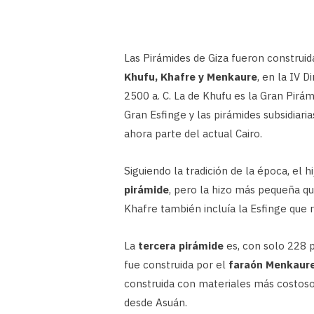
Las Pirámides de Giza fueron constru
Khufu, Khafre y Menkaure
, en la IV 
2500 a. C. La de Khufu es la Gran Pirám
Gran Esfinge y las pirámides subsidiar
ahora parte del actual Cairo.
Siguiendo la tradición de la época, el h
pirámide
, pero la hizo más pequeña qu
Khafre también incluía la Esfinge que r
La
tercera pirámide
es, con solo 228 p
fue construida por el
faraón Menkaur
construida con materiales más costosos,
desde Asuán.