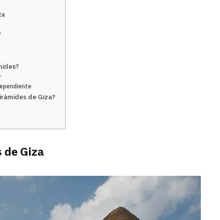
za
?
ámides?
r
ndependiente
Pirámides de Giza?
s de Giza