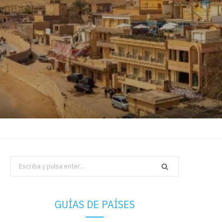
Search
for:
GUÍAS DE PAÍSES