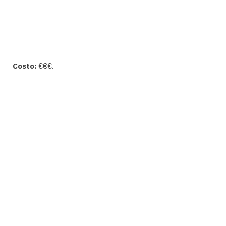
Costo:
€€€.