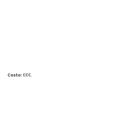
Costo:
€€€.