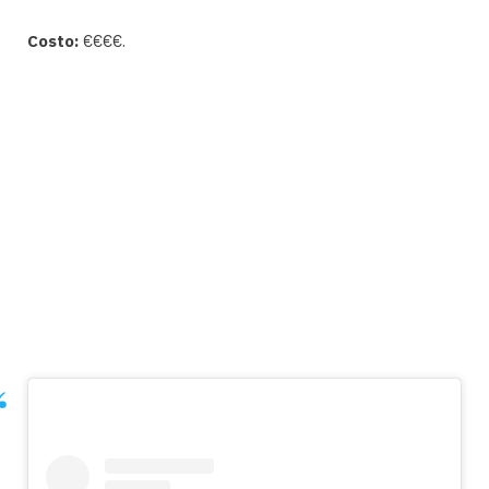
Costo:
€€€€.