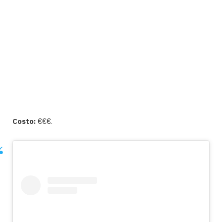
Costo:
€€€.