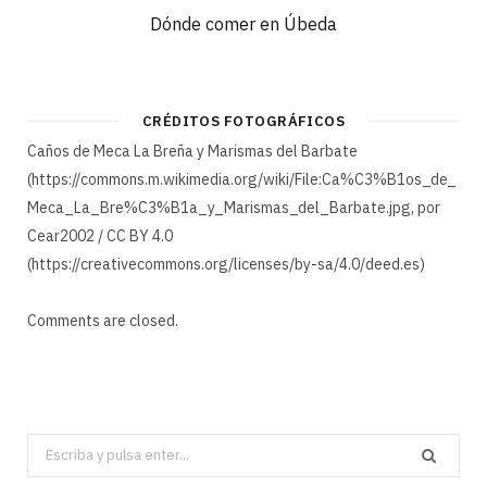
Dónde comer en Úbeda
CRÉDITOS FOTOGRÁFICOS
Caños de Meca La Breña y Marismas del Barbate
(https://commons.m.wikimedia.org/wiki/File:Ca%C3%B1os_de_
Meca_La_Bre%C3%B1a_y_Marismas_del_Barbate.jpg, por
Cear2002 / CC BY 4.0
(https://creativecommons.org/licenses/by-sa/4.0/deed.es)
Comments are closed.
Search
for: