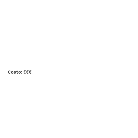
Costo:
€€€.