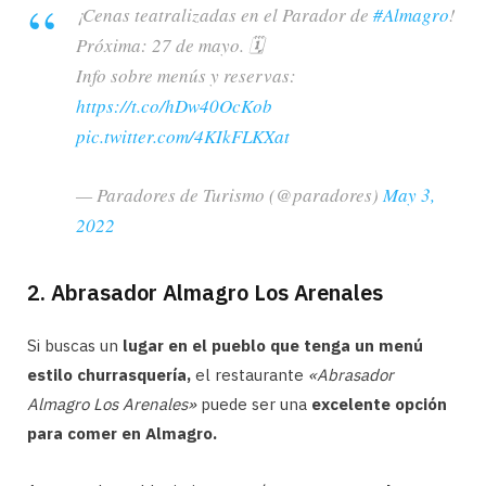
¡Cenas teatralizadas en el Parador de
#Almagro
!
Próxima: 27 de mayo. 🗓️
Info sobre menús y reservas:
https://t.co/hDw40OcKob
pic.twitter.com/4KIkFLKXat
— Paradores de Turismo (@paradores)
May 3,
2022
2. Abrasador Almagro Los Arenales
Si buscas un
lugar en el pueblo que tenga un menú
estilo churrasquería,
el restaurante
«Abrasador
Almagro Los Arenales»
puede ser una
excelente opción
para comer en Almagro.