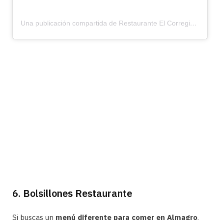
Una publicación compartida de Restaurante El Corregidor (@elcorregidor_almagro)
6. Bolsillones Restaurante
Si buscas un
menú diferente para comer en Almagro
,