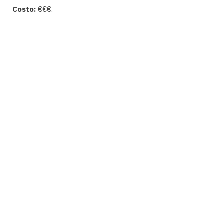
Costo:
€€€.