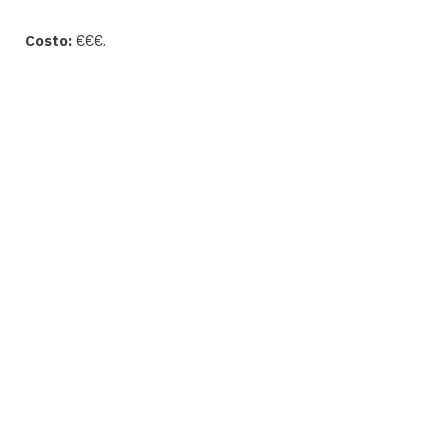
Costo:
€€€.