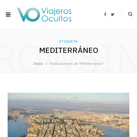
F
T
a
w
c
i
e
t
b
t
o
e
ROWSI
o
r
ETIQUETA
k
MEDITERRÁNEO
Inicio
Publicaciones de "Mediterráneo"