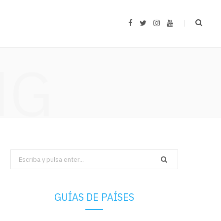
F
T
I
Y
a
w
n
o
c
i
s
u
e
t
t
T
b
t
a
u
NG
o
e
g
b
o
r
r
e
k
a
m
Search
for:
GUÍAS DE PAÍSES