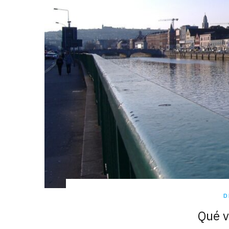
D
Qué v