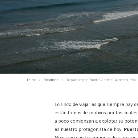
Inicio
Destinos
De paseo por Puerto Vicente Guerrero, Méxi
Lo lindo de viajar es que siempre hay 
están llenos de motivos por los cuale
a poco comienzan a explotar su potencial
es nuestro protagonista de hoy:
Puert
Mexicano que ha comenzado a aparecer 