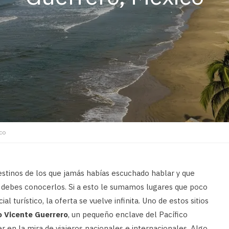
co
destinos de los que jamás habías escuchado hablar y que
s debes conocerlos. Si a esto le sumamos lugares que poco
 turístico, la oferta se vuelve infinita. Uno de estos sitios
o Vicente Guerrero
, un pequeño enclave del Pacífico
en la mira de viajeros nacionales e internacionales. Algo