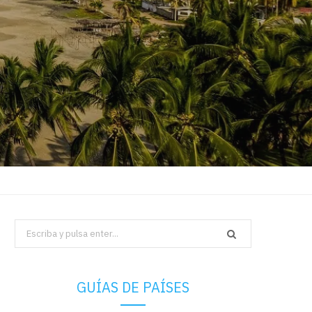
Search
for:
GUÍAS DE PAÍSES