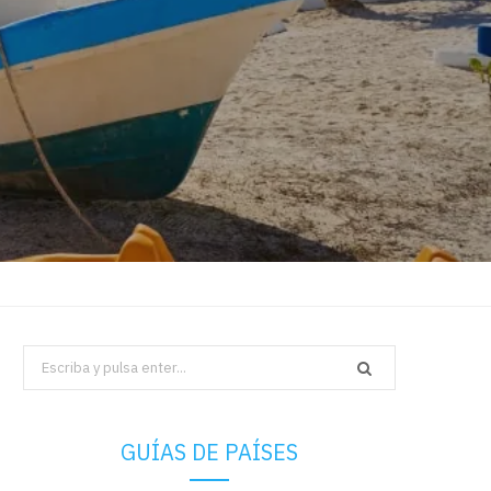
Search
for:
GUÍAS DE PAÍSES