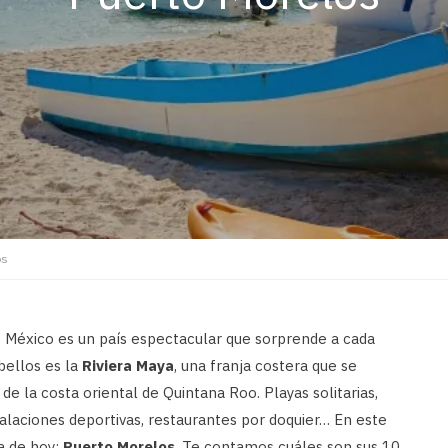
os
e México es un país espectacular que sorprende a cada
ellos es la
Riviera Maya
, una franja costera que se
de la costa oriental de Quintana Roo. Playas solitarias,
talaciones deportivas, restaurantes por doquier… En este
a de hoy:
Puerto Morelos
. Te contamos cuáles son sus 10