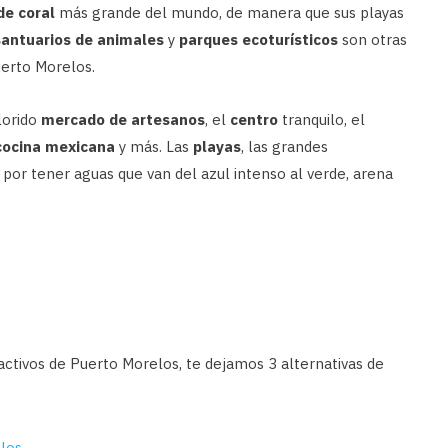
de coral
más grande del mundo, de manera que sus playas
santuarios de animales
y
parques ecoturísticos
son otras
erto Morelos.
lorido
mercado de artesanos
, el
centro
tranquilo, el
cocina mexicana
y más. Las
playas
, las grandes
 por tener aguas que van del azul intenso al verde, arena
ctivos de Puerto Morelos, te dejamos 3 alternativas de
los