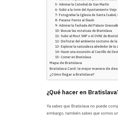
5- Admirar la Catedral de San Martín
6- Subir a la torre del Ayuntamiento Viejo
7- Fotografiar la Iglesia de Santa Isabel, 
8- Pararse frente al Slavín
9- Admirar la fachada del Palacio Grassal
10- Buscar las estatuas de Bratislava
11- Subir al Most SNP o el OVNI de Bratis
12- Disfrutar del ambiente nocturno de la
13- Explorar la naturaleza alrededor de la 
14- Hacer una excursión al Castillo de Dev
15- Comer en Bratislava
Mapa de Bratislava
Bratislava Card: la mejor manera de desc
¿Cómo llegar a Bratislava?
¿Qué hacer en Bratislava
Ya sabes que Bratislava no puede comp
embargo, también sabes que somos unos