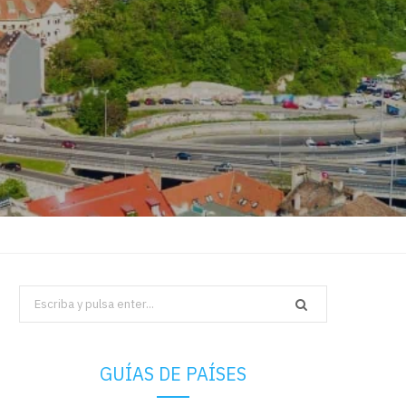
Search
for:
GUÍAS DE PAÍSES