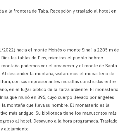
da a la frontera de Taba. Recepción y traslado al hotel en
11/2022) hacia el monte Moisés o monte Sinaí, a 2285 m de
 Dios las tablas de Dios, mientras el pueblo hebreo
la montaña podemos ver el amanecer y el monte de Santa
m. Al descender la montaña, visitaremos el monasterio de
 altura, con sus impresionantes murallas construidas entre
no, en el lugar bíblico de la zarza ardiente. El monasterio
drina que murió en 395, cuyo cuerpo llevado por ángeles
e la montaña que lleva su nombre. El monasterio es la
ivo más antiguo. Su biblioteca tiene los manuscritos más
egreso al hotel, Desayuno a la hora programada. Traslado
a y alojamiento.