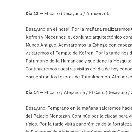
Día 13 –
El Cairo (Desayuno / Almuerzo).
Desayuno en el hotel. Por la mañana realizaremos u
Kefren y Mecerinos, el conjunto arquitectónico cons
Mundo Antiguo. Admiraremos la Esfinge con cabeza 
visitaremos el Templo de Kefren. Por la tarde nos d
Patrimonio de la Humanidad y que tiene la Mezquit
Continuaremos nuestras visitas del día de hoy cono
encuentran los tesoros de Tutankhamon. Almuerzo en
Día 14 –
El Cairo / Alejandría / El Cairo (Desayuno /
Desayuno. Temprano en la mañana saldremos hacia Al
del Palacio Montazah. Continúe por la ciudad para 
típico. Por la tarde visita panorámica de la fortalez
la Biblioteca de Alejandría y las Catacumbas Greco-