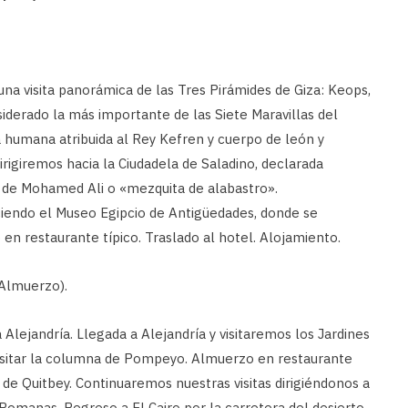
na visita panorámica de las Tres Pirámides de Giza: Keops,
iderado la más importante de las Siete Maravillas del
humana atribuida al Rey Kefren y cuerpo de león y
irigiremos hacia la Ciudadela de Saladino, declarada
a de Mohamed Ali o «mezquita de alabastro».
ciendo el Museo Egipcio de Antigüedades, donde se
 restaurante típico. Traslado al hotel. Alojamiento.
 Almuerzo).
ejandría. Llegada a Alejandría y visitaremos los Jardines
visitar la columna de Pompeyo. Almuerzo en restaurante
a de Quitbey. Continuaremos nuestras visitas dirigiéndonos a
Romanas. Regreso a El Cairo por la carretera del desierto.