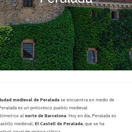
iudad medieval de Peralada
se encuentra en medio de
. Peralada es un pintoresco pueblo medieval
ilómetros al
norte de Barcelona
. Hoy en día, Peralada es
astillo medieval,
El Castell de Peralada
, que se ha
stival anual de música clásica.