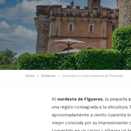
Inicio
Destinos
Descubre la vida medieval en Peralada
Al
nordeste de Figueres
, la pequeña
c
una región consagrada a la viticultura
aproximadamente a ciento cuarenta k
mejor conocida por su impresionante c
convertido en un casino y alberga un fe